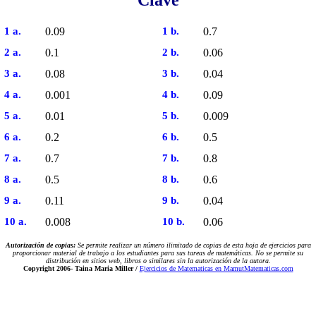
Clave
1 a.
0.09
1 b.
0.7
2 a.
0.1
2 b.
0.06
3 a.
0.08
3 b.
0.04
4 a.
0.001
4 b.
0.09
5 a.
0.01
5 b.
0.009
6 a.
0.2
6 b.
0.5
7 a.
0.7
7 b.
0.8
8 a.
0.5
8 b.
0.6
9 a.
0.11
9 b.
0.04
10 a.
0.008
10 b.
0.06
Autorización de copias:
Se permite realizar un número ilimitado de copias de esta hoja de ejercicios para
proporcionar material de trabajo a los estudiantes para sus tareas de matemáticas. No se permite su
distribución en sitios web, libros o similares sin la autorización de la autora.
Copyright 2006-
Taina Maria Miller /
Ejercicios de Matematicas en MamutMatematicas.com