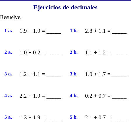
Ejercicios de decimales
Resuelve.
1 a.
1.9 + 1.9 = _____
1 b.
2.8 + 1.1 = _____
2 a.
1.0 + 0.2 = _____
2 b.
1.1 + 1.2 = _____
3 a.
1.2 + 1.1 = _____
3 b.
1.0 + 1.7 = _____
4 a.
2.2 + 1.9 = _____
4 b.
0.2 + 0.7 = _____
5 a.
1.3 + 1.9 = _____
5 b.
2.1 + 0.7 = _____