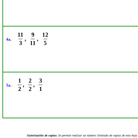
11
9
12
,
,
4a.
3
11
5
1
2
3
,
,
5a.
2
2
1
Autorización de copias:
Se permite realizar un número ilimitado de copias de esta hoja 