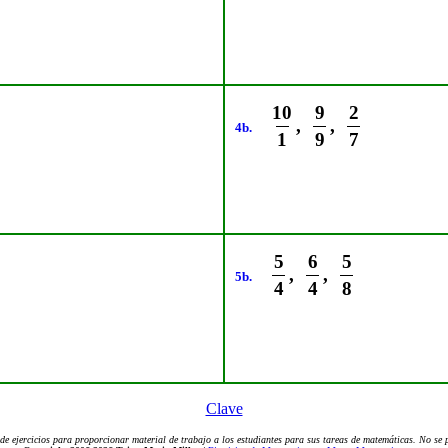
10
9
2
,
,
4b.
1
9
7
5
6
5
,
,
5b.
4
4
8
Clave
de ejercicios para proporcionar material de trabajo a los estudiantes para sus tareas de matemáticas. No se pe