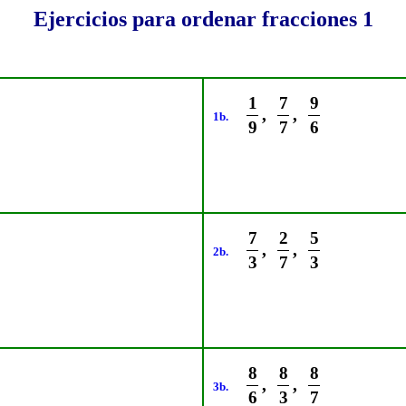
Ejercicios para ordenar fracciones 1
1
7
9
,
,
1b.
9
7
6
7
2
5
,
,
2b.
3
7
3
8
8
8
,
,
3b.
6
3
7