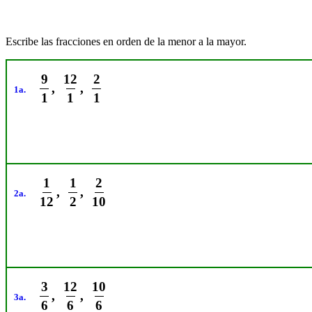
Escribe las fracciones en orden de la menor a la mayor.
9
12
2
,
,
1a.
1
1
1
1
1
2
,
,
2a.
12
2
10
3
12
10
,
,
3a.
6
6
6